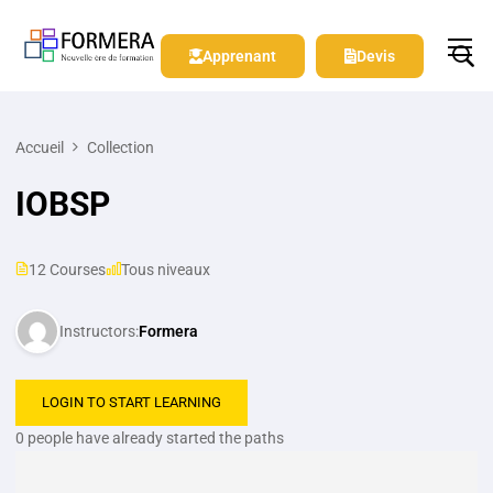
Apprenant
Devis
Accueil
Collection
IOBSP
12 Courses
Tous niveaux
Instructors:
Formera
LOGIN TO START LEARNING
0 people have already started the paths