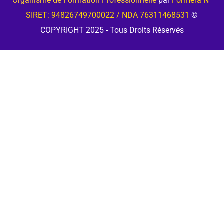
Organisme de Formation Professionnelle
par
Formera N°
SIRET: 94826749700022 / NDA 76311468531
©
COPYRIGHT 2025 - Tous Droits Réservés