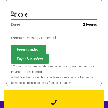
Prix
40.00 €
Durée
2 Heures
Format : Elearning / Présentiel
Pré-inscription
Payer & Accéder
* Connexion ou création de compte requise – paiement sécurisé
PayPal – accès immédiat.
Achat direct indisponible sur certaines formations. N’hésitez pas
à refaire la pré-inscription ou à nous contacter.